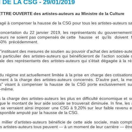
E LA CSG - 29/01/2019
ETTRE OUVERTE des artistes-auteurs au Ministre de la Culture
gé à compenser la hausse de la CSG pour tous les artistes-auteurs s
 concertation du 22 janvier 2019, les représentants du gouvernemen
auteurs ne soient pas compensés de cette hausse et qu'ils doiven
,50% précédemment.
t "instituant des mesures de soutien au pouvoir d'achat des artistes-aut
s particulier des artistes-auteurs qui bénéficieront de l'action sociale
rale des représentants des artistes-auteurs qui s'était dégagée à la 
e du régime est actuellement limitée à la prise en charge des cotisation
ment à la charge des artistes-auteurs concernés. D'autre part, la m
rs" visant à compenser la hausse de la CSG porte exclusivement sur 
le-même.
 la charge des artistes-auteurs les plus en difficulté économique et 
e le montant de leur aide sociale se trouverait diminuée. In fine, les a
 se verraient ainsi imposer une CSG à 9,20% sur leur faible revenu et
isponible amputé par la hausse de la CSG.
illier d'artistes-auteurs bénéficie de cette aide sociale, mais compt
des artistes-auteurs tous peuvent — à un moment de leur carrière — êtr