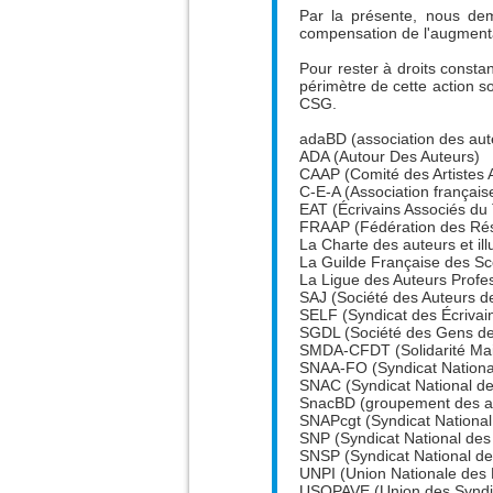
Par la présente, nous de
compensation de l'augmentat
Pour rester à droits consta
périmètre de cette action s
CSG.
adaBD (association des au
ADA (Autour Des Auteurs)
CAAP (Comité des Artistes A
C-E-A (Association français
EAT (Écrivains Associés du
FRAAP (Fédération des Résea
La Charte des auteurs et il
La Guilde Française des Sc
La Ligue des Auteurs Profe
SAJ (Société des Auteurs d
SELF (Syndicat des Écrivai
SGDL (Société des Gens de
SMDA-CFDT (Solidarité Mai
SNAA-FO (Syndicat National
SNAC (Syndicat National de
SnacBD (groupement des a
SNAPcgt (Syndicat National 
SNP (Syndicat National de
SNSP (Syndicat National des
UNPI (Union Nationale des P
USOPAVE (Union des Syndicat