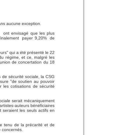
ans aucune exception.
t ont envisagé que les plus
t finalement payer 9,20% de
eurs" qui a été présenté le 22
 du régime, et ce, malgré les
réunion de concertation du 18
s de sécurité sociale, la CSG
esure "de soutien au pouvoir
les cotisations de sécurité
sociale serait mécaniquement
rtistes-auteurs bénéficiaires
 seraient les seuls actifs en
e tenu de la précarité et de
e concernés.