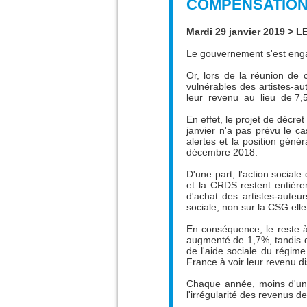
COMPENSATION D
Mardi 29 janvier 2019 > L
Le gouvernement s'est enga
Or, lors de la réunion de
vulnérables des artistes-
leur revenu au lieu de 7
En effet, le projet de décre
janvier n'a pas prévu le ca
alertes et la position géné
décembre 2018.
D'une part, l'action social
et la CRDS restent entière
d'achat des artistes-auteu
sociale, non sur la CSG el
En conséquence, le reste à
augmenté de 1,7%, tandis qu
de l'aide sociale du régime
France à voir leur revenu d
Chaque année, moins d'un m
l'irrégularité des revenus 