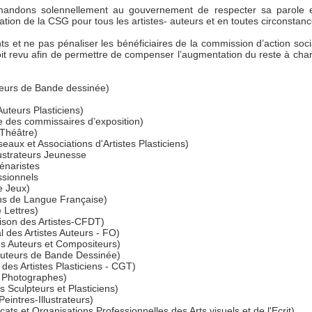
mandons solennellement au gouvernement de respecter sa parole 
ion de la CSG pour tous les artistes- auteurs et en toutes circonstanc
nts et ne pas pénaliser les bénéficiaires de la commission d’action s
oit revu afin de permettre de compenser l’augmentation du reste à char
teurs de Bande dessinée)
uteurs Plasticiens)
e des commissaires d’exposition)
 Théâtre)
ux et Associations d'Artistes Plasticiens)
lustrateurs Jeunesse
énaristes
ssionnels
e Jeux)
ns de Langue Française)
 Lettres)
son des Artistes-CFDT)
 des Artistes Auteurs - FO)
s Auteurs et Compositeurs)
uteurs de Bande Dessinée)
des Artistes Plasticiens - CGT)
s Photographes)
 Sculpteurs et Plasticiens)
eintres-Illustrateurs)
s et Organisations Professionnelles des Arts visuels et de l'Ecrit)