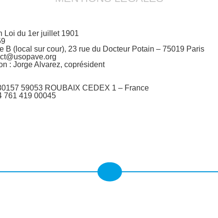
 Loi du 1er juillet 1901
59
te B (local sur cour), 23 rue du Docteur Potain – 75019 Paris
tact@usopave.org
n : Jorge Alvarez, coprésident
 80157 59053 ROUBAIX CEDEX 1 – France
4 761 419 00045