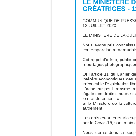
LE MINISTÈRE 
CRÉATRICES - 12
COMMUNIQUE DE PRESS
12 JUILLET 2020
LE MINISTÈRE DE LA CU
Nous avons pris connaissan
contemporaine remarquable''
Cet appel d'offres, publié e
reportages photographiques 
Or l'article 11 du Cahier d
intérêts économiques des ar
irrévocable l'exploitation li
L'acheteur peut transmettre
légale des droits d'auteur o
le monde entier... ».
Si le Ministère de la cultu
autrement !
Les artistes-auteurs·trice
par la Covid-19, sont mainte
Nous demandons la suspens