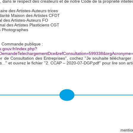
s, dans le respect des créateurs et de notre Code de la propriété intelle
aire des Artistes-Auteurs·trices
arité Maison des Artistes CFDT
l des Artistes-Auteurs FO
al des Artistes Plasticiens CGT
es Photographes
 de Commande publique :
s.gouv.fr/index.php?
seDemandeTelechargementDce&refConsultation=599338&orgAcronyme=
r de Consultation des Entreprises'', cochez ''Je souhaite télécharg
..'' et ouvrez le fichier ''2. CCAP – 2020-07-DGP.pdf'' pour lire son arti
mentio