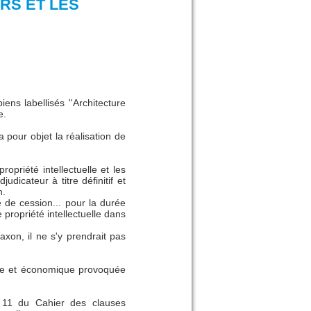
RS ET LES
s labellisés ''Architecture
e.
a pour objet la réalisation de
opriété intellectuelle et les
dicateur à titre définitif et
n.
e de cession... pour la durée
 propriété intellectuelle dans
axon, il ne s'y prendrait pas
aire et économique provoquée
le 11 du Cahier des clauses