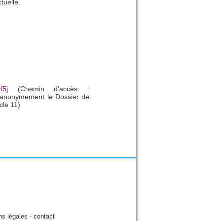
ctuelle.
f5j
(Chemin d'accès :
er anonymement le Dossier de
cle 11)
ns légales
-
contact