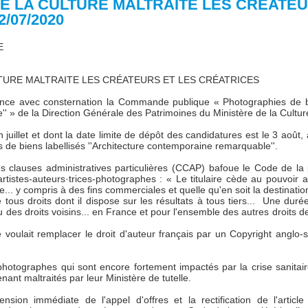
DE LA CULTURE MALTRAITE LES CRÉATEU
/07/2020
E
LTURE MALTRAITE LES CRÉATEURS ET LES CRÉATRICES
ce avec consternation la Commande publique « Photographies de bien
 » de la Direction Générale des Patrimoines du Ministère de la Cultur
n juillet et dont la date limite de dépôt des candidatures est le 3 août, 
de biens labellisés ''Architecture contemporaine remarquable''.
es clauses administratives particulières (CCAP) bafoue le Code de la pr
tistes-auteurs·trices-photographes : « Le titulaire cède au pouvoir adju
bre... y compris à des fins commerciales et quelle qu'en soit la destinatio
 tous droits dont il dispose sur les résultats à tous tiers... Une duré
u des droits voisins... en France et pour l'ensemble des autres droits de
re voulait remplacer le droit d'auteur français par un Copyright anglo-s
s-photographes qui sont encore fortement impactés par la crise sanit
nant maltraités par leur Ministère de tutelle.
ion immédiate de l'appel d'offres et la rectification de l'artic