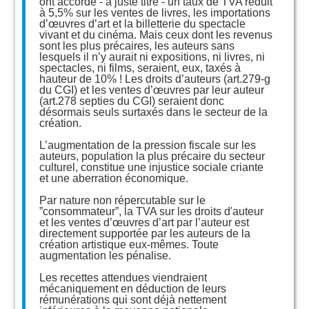
ont accordé - à juste titre - un taux de TVA réduit
à 5,5% sur les ventes de livres, les importations
d’œuvres d’art et la billetterie du spectacle
vivant et du cinéma. Mais ceux dont les revenus
sont les plus précaires, les auteurs sans
lesquels il n’y aurait ni expositions, ni livres, ni
spectacles, ni films, seraient, eux, taxés à
hauteur de 10% ! Les droits d’auteurs (art.279-g
du CGI) et les ventes d’œuvres par leur auteur
(art.278 septies du CGI) seraient donc
désormais seuls surtaxés dans le secteur de la
création.
L’augmentation de la pression fiscale sur les
auteurs, population la plus précaire du secteur
culturel, constitue une injustice sociale criante
et une aberration économique.
Par nature non répercutable sur le
”consommateur”, la TVA sur les droits d'auteur
et les ventes d’œuvres d’art par l’auteur est
directement supportée par les auteurs de la
création artistique eux-mêmes. Toute
augmentation les pénalise.
Les recettes attendues viendraient
mécaniquement en déduction de leurs
rémunérations qui sont déjà nettement