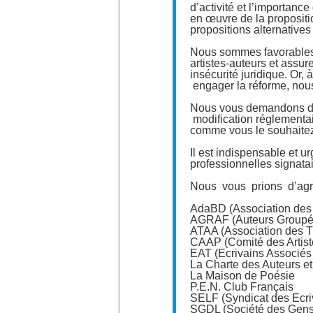
d’activité et l’importanc
en œuvre de la proposit
propositions alternative
Nous sommes favorables 
artistes-auteurs et assur
insécurité juridique. Or,
engager la réforme, nous 
Nous vous demandons don
modification réglementair
comme vous le souhaitez,
Il est indispensable et u
professionnelles signatai
Nous vous prions d’agr
AdaBD (Association des
AGRAF (Auteurs Groupés
ATAA (Association des T
CAAP (Comité des Artist
EAT (Ecrivains Associés
La Charte des Auteurs et
La Maison de Poésie
P.E.N. Club Français
SELF (Syndicat des Ecri
SGDL (Société des Gens 