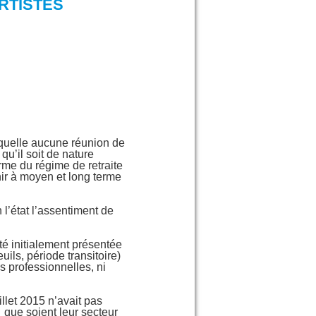
RTISTES
laquelle aucune réunion de
qu’il soit de nature
orme du régime de retraite
ir à moyen et long terme
 l’état l’assentiment de
té initialement présentée
ils, période transitoire)
ns professionnelles, ni
llet 2015 n’avait pas
 que soient leur secteur