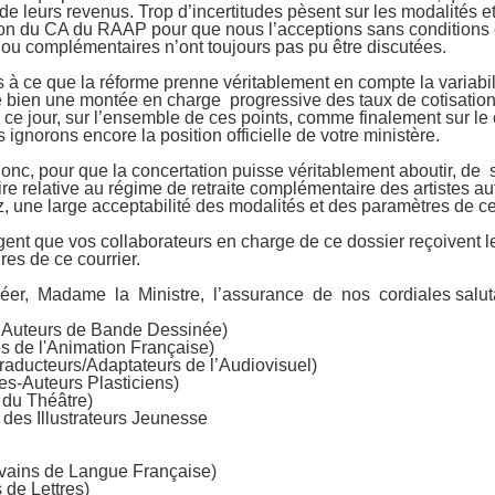
e de leurs revenus. Trop d’incertitudes pèsent sur les modalités 
ion du CA du RAAP pour que nous l’acceptions sans conditions
s ou complémentaires n’ont toujours pas pu être discutées.
à ce que la réforme prenne véritablement en compte la variabil
e bien une montée en charge progressive des taux de cotisation, 
 à ce jour, sur l’ensemble de ces points, comme finalement sur le 
ignorons encore la position officielle de votre ministère.
c, pour que la concertation puisse véritablement aboutir, de 
e relative au régime de retraite complémentaire des artistes aut
 une large acceptabilité des modalités et des paramètres de ce
rgent que vos collaborateurs en charge de ce dossier reçoivent l
res de ce courrier.
éer, Madame la Ministre, l’assurance de nos cordiales salu
 Auteurs de Bande Dessinée)
 de l'Animation Française)
raducteurs/Adaptateurs de l’Audiovisuel)
es-Auteurs Plasticiens)
 du Théâtre)
 des Illustrateurs Jeunesse
vains de Langue Française)
de Lettres)