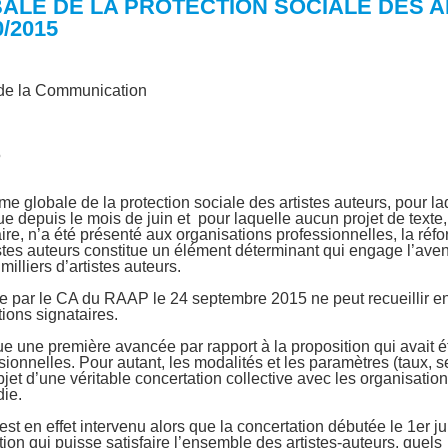
LE DE LA PROTECTION SOCIALE DES A
/2015
t de la Communication
5
me globale de la protection sociale des artistes auteurs, pour 
ue depuis le mois de juin et pour laquelle aucun projet de texte, 
ire, n’a été présenté aux organisations professionnelles, la réf
tes auteurs constitue un élément déterminant qui engage l’aven
illiers d’artistes auteurs.
tée par le CA du RAAP le 24 septembre 2015 ne peut recueillir en
ions signataires.
ue une première avancée par rapport à la proposition qui avait é
ionnelles. Pour autant, les modalités et les paramètres (taux, seu
objet d’une véritable concertation collective avec les organisatio
die.
 en effet intervenu alors que la concertation débutée le 1er jui
ion qui puisse satisfaire l’ensemble des artistes-auteurs, quels