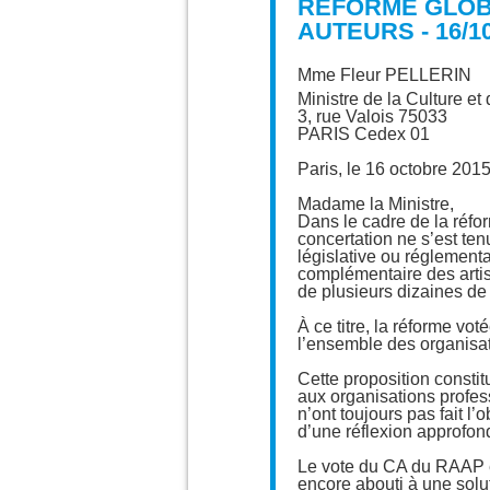
RÉFORME GLOBA
AUTEURS - 16/10
Mme Fleur PELLERIN
Ministre de la Culture e
3, rue Valois 75033
PARIS Cedex 01
Paris, le 16 octobre 201
Madame la Ministre,
Dans le cadre de la réfor
concertation ne s’est ten
législative ou réglementa
complémentaire des artis
de plusieurs dizaines de m
À ce titre, la réforme vo
l’ensemble des organisat
Cette proposition constit
aux organisations profess
n’ont toujours pas fait l’
d’une réflexion approfon
Le vote du CA du RAAP est
encore abouti à une solut