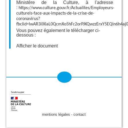
Ministère de la Culture, à l'adresse
:
https://www.culture.gouv.fr/Actualites/Employeurs-
culturels-face-aux-impacts-de-la-crise-de-
coronavirus?
fbclid=IwAR3ilXIaL0QcmXo5hFc2orPJKQwzzErxY5EQln6h4aj0
Vous pouvez également le télécharger ci-
dessous :
Afficher le document
mentions légales
-
contact